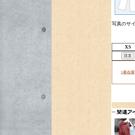
スターリングシルバー
第二次
大戦
レギュラー
ペット用
写真のサイ
レッド・アップル(タバコ)
キル
ビル・プッシーワゴン
XS
ビリー・ジーン
ビートイット
革ジャン
ビートイットTシャ
ツ
スリラー･スタジャン
1着在庫
希望の缶箱
レッドのコンパス
｢ソード･フィッシュ｣
｢トゥルー･ロマンス｣
｢ドニー･ブラスコ｣
｢ミッションインポッシブル
GP｣
｢ナイト＆デイ｣
｢ザ･メキ