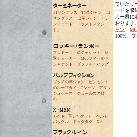
ていたリ
ードを収
T1サングラス
T1革ジャン
T2
カー風に
サングラス
T2革ジャン
トレ
おります
ンチコート
「ラストスタン
ャツ
、
M
ド」
100%、
フェドーラ
革ジャケット
翡
翠チョーカー
M65フィールド
ジャケット
ダッフル・バッグ
ブッチの革ジャン
ビンセント
のループタイ
Tシャツ
アタッ
シュケース
ジュールズの財
布
X-ZERO 革ジャケット
ベルト・
バックル
ドッグタグ
X-3