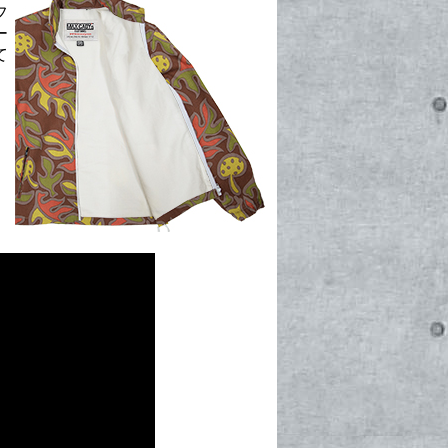
フ
ー
て