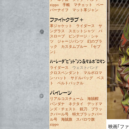
zippo
手帳
マチェット
ペー
パーナイフ
マット革ジャン
革ジャケット
ライダース
サ
ングラス
スエットシャツ
バ
スローブ
ビンテージ・シャ
ツ
ジャージパンツ
幻のブラ
ック
カスタムブルー
｢セブ
ン｣
ライダース
ウェストバンド
クロスペンダント
マルボロマ
ン･ハット
サドルバッグ
ベス
ト
ベルトバックル
リアルコスチューム
海賊帽
バンダナ
ネクタイ
デッドマ
ンズ・チェスト
銃刀
ブラッ
クパール号
特大ブラックパー
ル号
海賊旗
スパロウ旗
zippo
映画｢フ