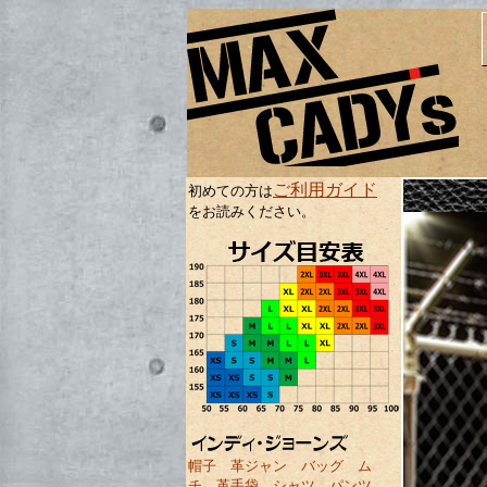
ご利用ガイド
初めての方は
をお読みください。
帽子
革ジャン
バッグ
ム
チ
革手袋
シャツ
パンツ