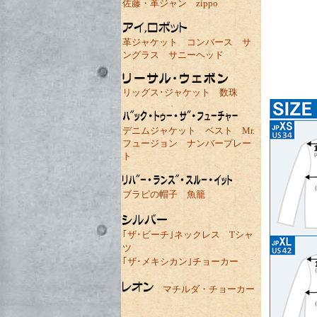
佐藤・革ジャン
zippo
革ジャケット
コンバース
サ
ングラス
サニーヘッド
リッグス･ジャケット
数珠
デニムジャケット
ベスト
Mr.
フュージョン
ナンバープレー
ト
ブラピの帽子
魚籠
｢ザ･ビーチ｣ネックレス
Tシャ
ツ
｢ザ･メキシカン｣チョーカー
マチルダ・チョーカー