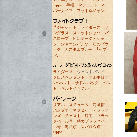
zippo
手帳
マチェット
ペー
パーナイフ
マット革ジャン
革ジャケット
ライダース
サ
ングラス
スエットシャツ
バ
スローブ
ビンテージ・シャ
ツ
ジャージパンツ
幻のブラ
ック
カスタムブルー
｢セブ
ン｣
ライダース
ウェストバンド
クロスペンダント
マルボロマ
ン･ハット
サドルバッグ
ベス
ト
ベルトバックル
リアルコスチューム
海賊帽
バンダナ
ネクタイ
デッドマ
ンズ・チェスト
銃刀
ブラッ
クパール号
特大ブラックパー
ル号
海賊旗
スパロウ旗
zippo