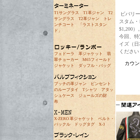
T1サングラス
T1革ジャン
T2
ビバリー
サングラス
T2革ジャン
トレ
スタム・
ンチコート
「ラストスタン
$1,2
ド」
今回、特
イズ（日
ください
フェドーラ
革ジャケット
翡
翠チョーカー
M65フィールド
カウン
ジャケット
ダッフル・バッグ
ブッチの革ジャン
ビンセント
のループタイ
Tシャツ
アタッ
シュケース
ジュールズの財
布
X-ZERO 革ジャケット
ベルト・
バックル
ドッグタグ
X-3