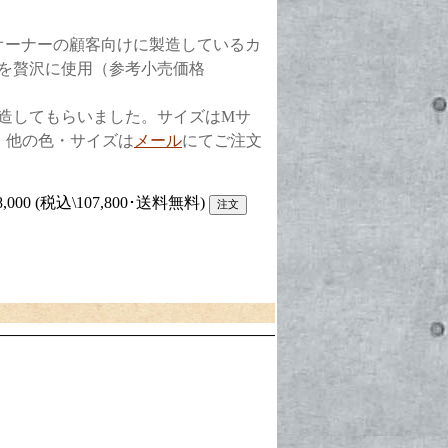
オーナーの顧客向けに製造しているカ
を贅沢に使用（参考小売価格
造してもらいました。サイズはMサ
納、他の色・サイズは
メール
にてご注文
。
00 (税込\107,800･送料無料)