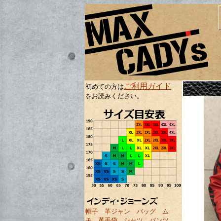
ご利用ガイド
初めての方は
をお読みください。
帽子
革ジャン
バッグ
ム
チ
革手袋
シャツ
パンツ